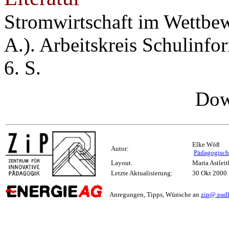
Stromwirtschaft im Wettbew
A.). Arbeitskreis Schulinfo
6. S.
Dow
Elke Wöß
Autor:
Pädagogisch
Layout.
Maria Astleit
Letzte Aktualisierung:
30 Okt 2000
Anregungen, Tipps, Wünsche an
zip@.padl